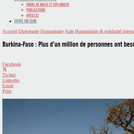
ORDRE DE MALTE ET DIPLOMATIE
PUBLICATIONS
ARTICLES
FAIRE UN DON
Accueil
Diplomatie Humanitaire
Aide Humanitaire & solidarité intern
Burkina-Faso : Plus d’un million de personnes ont bes
Facebook
Twitter
Linkedin
Email
Print