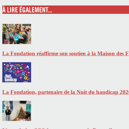
À LIRE ÉGALEMENT...
La Fondation réaffirme son soutien à la Maison des Fa
La Fondation, partenaire de la Nuit du handicap 202