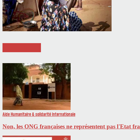
ARTICLES LIÉS
Aide Humanitaire & solidarité internationale
Non, les ONG françaises ne représentent pas l'Etat fr