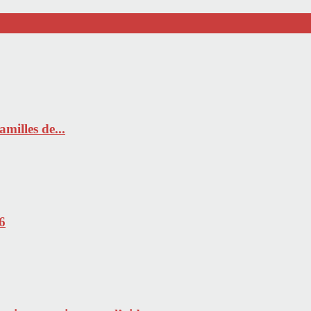
milles de...
6