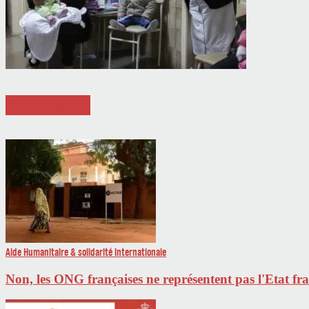
ARTICLES LIÉS
Aide Humanitaire & solidarité internationale
Non, les ONG françaises ne représentent pas l'Etat fr