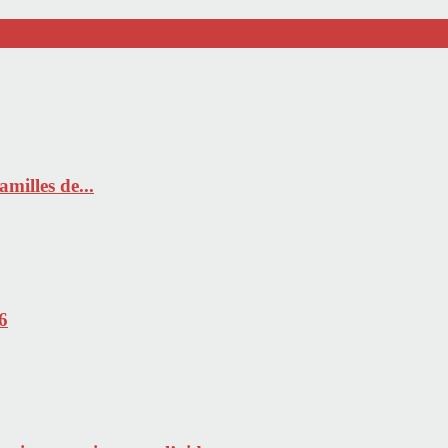
milles de...
6