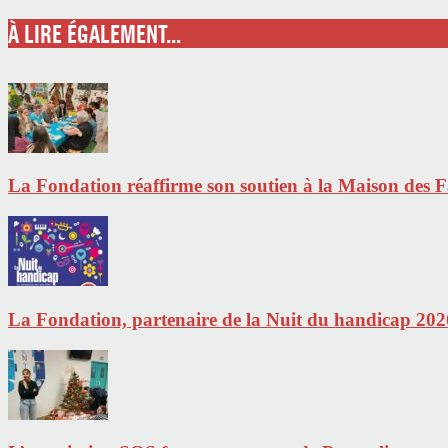
À LIRE ÉGALEMENT...
La Fondation réaffirme son soutien à la Maison des Fa
La Fondation, partenaire de la Nuit du handicap 202