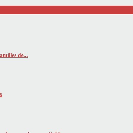
milles de...
6