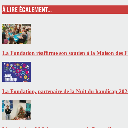
À LIRE ÉGALEMENT...
La Fondation réaffirme son soutien à la Maison des Fa
La Fondation, partenaire de la Nuit du handicap 202