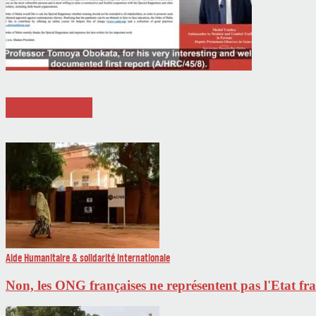
ARTICLES LIÉS
Aide Humanitaire & solidarité internationale
Non, les ONG françaises ne représentent pas l'Etat fr