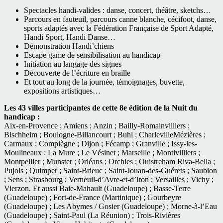
Spectacles handi-valides : danse, concert, théâtre, sketchs…
Parcours en fauteuil, parcours canne blanche, cécifoot, danse,
sports adaptés avec la Fédération Française de Sport Adapté,
Handi Sport, Handi Danse…
Démonstration Handi’chiens
Escape game de sensibilisation au handicap
Initiation au langage des signes
Découverte de l’écriture en braille
Et tout au long de la journée, témoignages, buvette,
expositions artistiques…
Les 43 villes participantes de cette 8e édition de la Nuit du
handicap :
Aix-en-Provence ; Amiens ; Anzin ; Bailly-Romainvilliers ;
Bischheim ; Boulogne-Billancourt ; Buhl ; CharlevilleMézières ;
Carmaux ; Compiègne ; Dijon ; Fécamp ; Granville ; Issy-les-
Moulineaux ; La Mure ; Le Vésinet ; Marseille ; Montivilliers ;
Montpellier ; Munster ; Orléans ; Orchies ; Ouistreham Riva-Bella ;
Pujols ; Quimper ; Saint-Brieuc ; Saint-Jouan-des-Guérets ; Saubion
; Sens ; Strasbourg ; Verneuil-d’Avre-et-d’Iton ; Versailles ; Vichy ;
Vierzon. Et aussi Baie-Mahault (Guadeloupe) ; Basse-Terre
(Guadeloupe) ; Fort-de-France (Martinique) ; Gourbeyre
(Guadeloupe) ; Les Abymes / Gosier (Guadeloupe) ; Morne-à-l’Eau
(Guadeloupe) ; Saint-Paul (La Réunion) ; Trois-Rivières