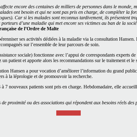
 affecte encore des centaines de milliers de personnes dans le monde, 
alades ont besoin et qui ne sont pas pris en charge, de compléter la fo
ogues). Car si les malades sont reconnus tardivement, ils présentent tr
porteurs d’une maladie qui met encore ses victimes au ban de la socié
rançaise de l’Ordre de Malte
érenniser ses activités dédiées à la maladie via la consultation Hansen. 
accompagnés sur l’ensemble de leur parcours de soin.
ssistance sociale) fonctionne avec l’appui de correspondants experts de 
 un patient et apporte alors les recommandations sur le traitement et le s
tation Hansen a pour vocation d’améliorer l’information du grand public e
ers à la léprologie et de promouvoir la recherche.
 à 7 nouveaux patients sont pris en charge. Hebdomadaire, elle accueille
 proximité ou des associations qui répondent aux besoins réels des pe
Faire un don