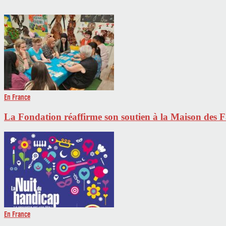
En France
La Fondation réaffirme son soutien à la Maison des 
En France