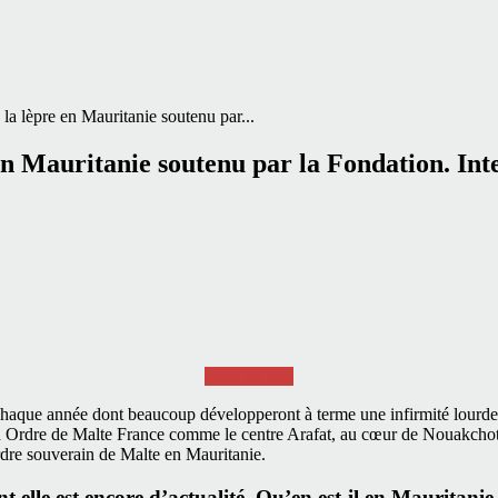
 la lèpre en Mauritanie soutenu par...
 en Mauritanie soutenu par la Fondation. Int
Faire un don
haque année dont beaucoup développeront à terme une infirmité lourde f
n Ordre de Malte France comme le centre Arafat, au cœur de Nouakchott, 
re souverain de Malte en Mauritanie.
t elle est encore d’actualité. Qu’en est-il en Mauritanie