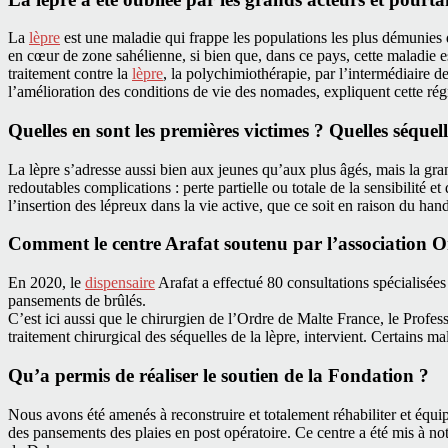
La
lèpre
est une maladie qui frappe les populations les plus démunies d
en cœur de zone sahélienne, si bien que, dans ce pays, cette maladie e
traitement contre la
lèpre
, la polychimiothérapie, par l’intermédiaire 
l’amélioration des conditions de vie des nomades, expliquent cette rég
Quelles en sont les premières victimes ? Quelles séquelle
La lèpre s’adresse aussi bien aux jeunes qu’aux plus âgés, mais la gra
redoutables complications : perte partielle ou totale de la sensibilité e
l’insertion des lépreux dans la vie active, que ce soit en raison du han
Comment le centre Arafat soutenu par l’association Or
En 2020, le
dispensaire
Arafat a effectué 80 consultations spécialisées 
pansements de brûlés.
C’est ici aussi que le chirurgien de l’Ordre de Malte France, le Profes
traitement chirurgical des séquelles de la lèpre, intervient. Certains ma
Qu’a permis de réaliser le soutien de la Fondation ?
Nous avons été amenés à reconstruire et totalement réhabiliter et équipe
des pansements des plaies en post opératoire. Ce centre a été mis à not