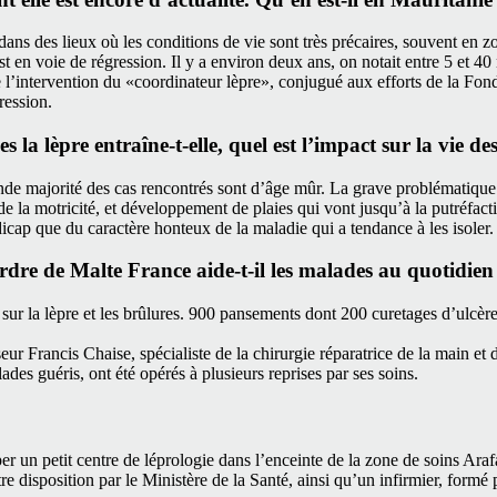
ans des lieux où les conditions de vie sont très précaires, souvent en zo
st en voie de régression. Il y a environ deux ans, on notait entre 5 et
de l’intervention du «coordinateur lèpre», conjugué aux efforts de la Fon
ression.
s la lèpre entraîne-t-elle, quel est l’impact sur la vie d
nde majorité des cas rencontrés sont d’âge mûr. La grave problématique d
t de la motricité, et développement de plaies qui vont jusqu’à la putréfacti
dicap que du caractère honteux de la maladie qui a tendance à les isoler.
dre de Malte France aide-t-il les malades au quotidien
sur la lèpre et les brûlures. 900 pansements dont 200 curetages d’ulcères
seur Francis Chaise, spécialiste de la chirurgie réparatrice de la main e
lades guéris, ont été opérés à plusieurs reprises par ses soins.
r un petit centre de léprologie dans l’enceinte de la zone de soins Arafa
re disposition par le Ministère de la Santé, ainsi qu’un infirmier, formé 